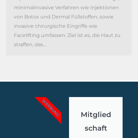
minimalinvasive Verfahren wie Injektionen
von Botox und Dermal Füllstoffen, sowie
invasive chirurgische Eingriffe wie
Startseite
Facelifting umfassen. Ziel ist es, die Haut zu
straffen, das…
Medizinische Behandlungen
Kliniken & Ärzte
Leitfaden
Unternehmen
WERBUNG
Mitglied
Kontakt
schaft