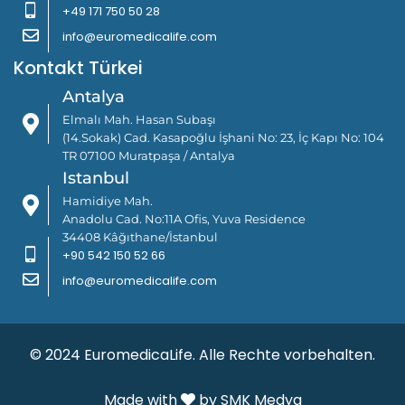
+49 171 750 50 28
info@euromedicalife.com
Kontakt Türkei
Antalya
Elmalı Mah. Hasan Subaşı
(14.Sokak) Cad. Kasapoğlu İşhani No: 23, İç Kapı No: 104
TR 07100 Muratpaşa / Antalya
Istanbul
Hamidiye Mah.
Anadolu Cad. No:11A Ofis, Yuva Residence
34408 Kâğıthane/İstanbul
+90 542 150 52 66
info@euromedicalife.com
© 2024 EuromedicaLife. Alle Rechte vorbehalten.
Made with
by SMK Medya