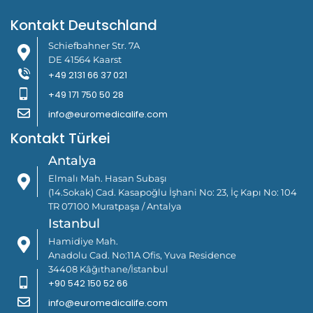
Kontakt Deutschland
Schiefbahner Str. 7A
DE 41564 Kaarst
+49 2131 66 37 021
+49 171 750 50 28
info@euromedicalife.com
Kontakt Türkei
Antalya
Elmalı Mah. Hasan Subaşı
(14.Sokak) Cad. Kasapoğlu İşhani No: 23, İç Kapı No: 104
TR 07100 Muratpaşa / Antalya
Istanbul
Hamidiye Mah.
Anadolu Cad. No:11A Ofis, Yuva Residence
34408 Kâğıthane/İstanbul
+90 542 150 52 66
info@euromedicalife.com