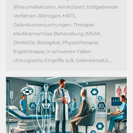
(Rheumafaktoren, Antikörper), bildgebende
Verfahren (Röntgen, MRT),
Gelenkuntersuchungen. Therapie:
Medikamentöse Behandlung (NSAR,
DMARDs, Biologika), Physiotherapie,
Ergotherapie, in schweren Fällen
chirurgische Eingriffe (z.B. Gelenkersatz).…