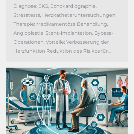
Diagnose: EKG, Echokardiographie,
Stresstests, Herzkatheteruntersuchungen.
Therapie: Medikamentöse Behandlung,
Angioplastie, Stent-Implantation, Bypass-
Operationen. Vorteile: Verbesserung der
Herzfunktion Reduktion des Risikos für…