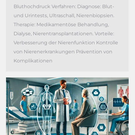
Bluthochdruck Verfahren: Diagnose: Blut-
und Urintests, Ultraschall, Nierenbiopsien.
Therapie: Medikamentöse Behandlung,
Dialyse, Nierentransplantationen. Vorteile:
Verbesserung der Nierenfunktion Kontrolle
von Nierenerkrankungen Prävention von
Komplikationen