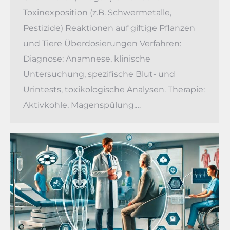
Toxinexposition (z.B. Schwermetalle,
Pestizide) Reaktionen auf giftige Pflanzen
und Tiere Überdosierungen Verfahren:
Diagnose: Anamnese, klinische
Untersuchung, spezifische Blut- und
Urintests, toxikologische Analysen. Therapie:
Aktivkohle, Magenspülung,…