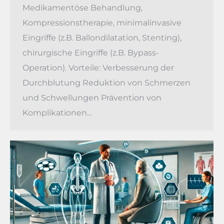
Medikamentöse Behandlung,
Kompressionstherapie, minimalinvasive
Eingriffe (z.B. Ballondilatation, Stenting),
chirurgische Eingriffe (z.B. Bypass-
Operation). Vorteile: Verbesserung der
Durchblutung Reduktion von Schmerzen
und Schwellungen Prävention von
Komplikationen…