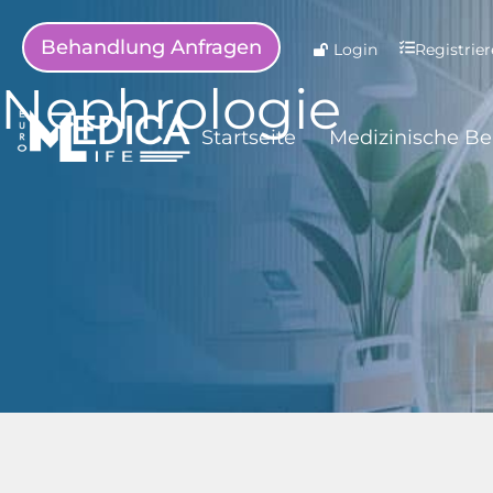
Behandlung Anfragen
Login
Registrie
Nephrologie
Startseite
Medizinische B