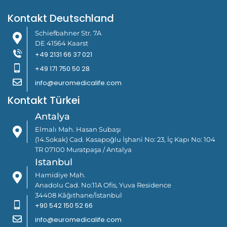
Kontakt Deutschland
Schiefbahner Str. 7A
DE 41564 Kaarst
+49 2131 66 37 021
+49 171 750 50 28
info@euromedicalife.com
Kontakt Türkei
Antalya
Elmalı Mah. Hasan Subaşı
(14.Sokak) Cad. Kasapoğlu İşhani No: 23, İç Kapı No: 104
TR 07100 Muratpaşa / Antalya
Istanbul
Hamidiye Mah.
Anadolu Cad. No:11A Ofis, Yuva Residence
34408 Kâğıthane/İstanbul
+90 542 150 52 66
info@euromedicalife.com