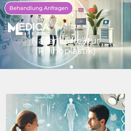
Behandlung Anfragen
Menü
Nasenkorrektur
(Rhinoplastik)