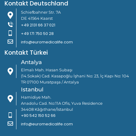
Kontakt Deutschland
Schiefbahner Str. 7A
DE 41564 Kaarst
+49 2131 66 37 021
+49 171 750 50 28
info@euromedicalife.com
Kontakt Türkei
Antalya
Elmalı Mah. Hasan Subaşı
(14.Sokak) Cad. Kasapoğlu İşhani No: 23, İç Kapı No: 104
TR 07100 Muratpaşa / Antalya
Istanbul
Hamidiye Mah.
Anadolu Cad. No:11A Ofis, Yuva Residence
34408 Kâğıthane/İstanbul
+90 542 150 52 66
info@euromedicalife.com