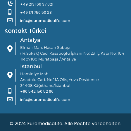
+49 2131 66 37 021
+49 171 750 50 28
info@euromedicalife.com
Kontakt Türkei
Antalya
Elmalı Mah. Hasan Subaşı
(14.Sokak) Cad. Kasapoğlu İşhani No: 23, İç Kapı No: 104
TR 07100 Muratpaşa / Antalya
Istanbul
Hamidiye Mah.
Anadolu Cad. No:11A Ofis, Yuva Residence
34408 Kâğıthane/İstanbul
+90 542 150 52 66
info@euromedicalife.com
© 2024 EuromedicaLife. Alle Rechte vorbehalten.