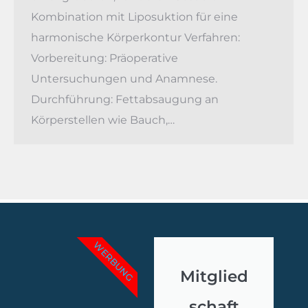
Kombination mit Liposuktion für eine
harmonische Körperkontur Verfahren:
Vorbereitung: Präoperative
Startseite
Untersuchungen und Anamnese.
Durchführung: Fettabsaugung an
Medizinische Behandlungen
Körperstellen wie Bauch,…
Kliniken & Ärzte
Leitfaden
Unternehmen
WERBUNG
Mitglied
Kontakt
schaft