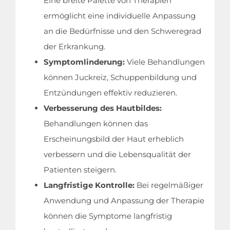
Eine breite Palette von Therapien
ermöglicht eine individuelle Anpassung
Startseite
an die Bedürfnisse und den Schweregrad
der Erkrankung.
Medizinische Behandlungen
Symptomlinderung:
Viele Behandlungen
können Juckreiz, Schuppenbildung und
Kliniken & Ärzte
Entzündungen effektiv reduzieren.
Verbesserung des Hautbildes:
Leitfaden
Behandlungen können das
Erscheinungsbild der Haut erheblich
Unternehmen
verbessern und die Lebensqualität der
Patienten steigern.
Kontakt
Langfristige Kontrolle:
Bei regelmäßiger
Anwendung und Anpassung der Therapie
können die Symptome langfristig