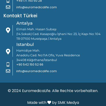
+49 171 750 50 28
info@euromedicalife.com
Kontakt Türkei
Antalya
Elmalı Mah. Hasan Subaşı
(14.Sokak) Cad. Kasapoğlu İşhani No: 23, İç Kapı No: 104
TR 07100 Muratpaşa / Antalya
Istanbul
Hamidiye Mah.
Anadolu Cad. No:11A Ofis, Yuva Residence
34408 Kâğıthane/İstanbul
+90 542 150 52 66
info@euromedicalife.com
© 2024 EuromedicaLife. Alle Rechte vorbehalten.
Made with
by SMK Medya