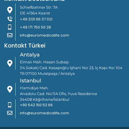
Schiefbahner Str. 7A
DE 41564 Kaarst
+49 2131 66 37 021
+49 171 750 50 28
info@euromedicalife.com
Kontakt Türkei
Antalya
Elmalı Mah. Hasan Subaşı
(14.Sokak) Cad. Kasapoğlu İşhani No: 23, İç Kapı No: 104
TR 07100 Muratpaşa / Antalya
Istanbul
Hamidiye Mah.
Anadolu Cad. No:11A Ofis, Yuva Residence
34408 Kâğıthane/İstanbul
+90 542 150 52 66
info@euromedicalife.com