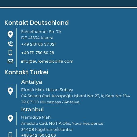
Kontakt
Kontakt Deutschland
Schiefbahner Str. 7A
DE 41564 Kaarst
+49 2131 66 37 021
+49 171 750 50 28
info@euromedicalife.com
Kontakt Türkei
Antalya
Elmalı Mah. Hasan Subaşı
(14.Sokak) Cad. Kasapoğlu İşhani No: 23, İç Kapı No: 104
TR 07100 Muratpaşa / Antalya
Istanbul
Hamidiye Mah.
Anadolu Cad. No:11A Ofis, Yuva Residence
34408 Kâğıthane/İstanbul
+90 542 150 52 66